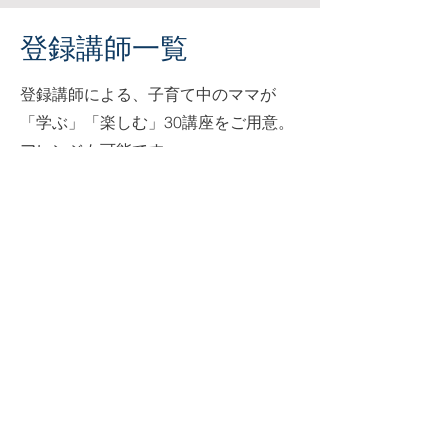
登録講師一覧
​登録講師による、子育て中のママが
「学ぶ」「楽しむ」30講座をご用意。
アレンジも可能です。
​こちらより登録講師をご覧いただけます
特定非営利活動法人​
京都子育てネットワーク
〒612-0809
​京都府京都市伏見区
深草願成町32-2
Email：kkn＠kyotokosodate.net