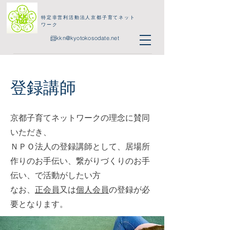
特定非営利活動法人京都子育てネット
ワーク
📨
kkn@kyotokosodate.net
登録講師
京都子育てネットワークの理念に賛同
いただき、
ＮＰＯ法人の登録講師
として、居場所
作りのお手伝い、繋がりづくりのお手
伝い、で活動がしたい方
​なお、
正会員
又は
個人会員
の登録が必
要となります。