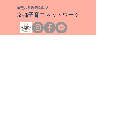
特定非営利活動法人​
京都子育てネットワーク
〒612-0809
​京都府京都市伏見区
深草願成町32-2
Email：kkn＠kyotokosodate.net
乳幼児親子のつどいの広場運営
​【西京区】
いっぽ
、
ま～ぶりんぐ
、
びおと～ぷ
【下京区】
​わくわく
​【自主運営広場】
ふかふか子育てコミュニティーベース
お問い合わせ・お申込み