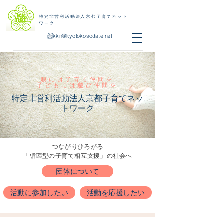
特定非営利活動法人京都子育てネット
ワーク
📨
kkn@kyotokosodate.net
親には子育て仲間を
子どもには遊び仲間を
特定非営利活動法人京都子育てネッ
トワーク
​つながりひろがる
「循環型の子育て相互支援」の社会へ
団体について
活動に参加したい
活動を応援したい