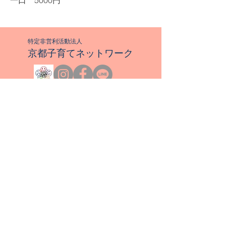
一口 5000円
特定非営利活動法人​
京都子育てネットワーク
〒612-0809
​京都府京都市伏見区
深草願成町32-2
Email：kkn＠kyotokosodate.net
乳幼児親子のつどいの広場運営
​【西京区】
いっぽ
、
ま～ぶりんぐ
、
びおと～ぷ
【下京区】
​わくわく
​【自主運営広場】
ふかふか子育てコミュニティーベース