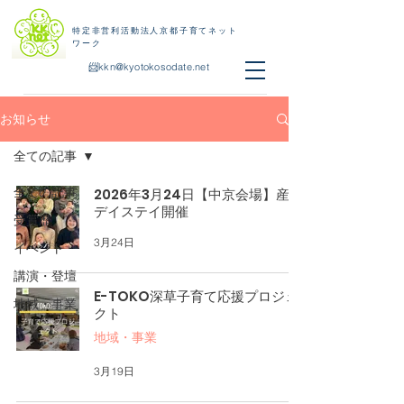
特定非営利活動法人京都子育てネット
ワーク
📨
kkn@kyotokosodate.net
お知らせ
全ての記事
全ての記事
2026年3月24日【中京会場】産後
デイステイ開催
受賞歴
3月24日
イベント
講演・登壇
E-TOKO深草子育て応援プロジェ
地域・事業
クト
地域・事業
3月19日