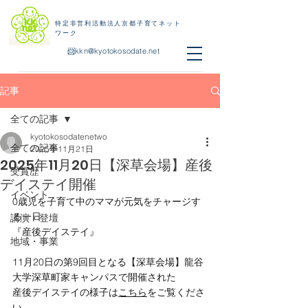
特定非営利活動法人京都子育てネット
ワーク
📨
kkn@kyotokosodate.net
記事
全ての記事
kyotokosodatenetwo
全ての記事
2025年11月21日
2025年11月20日【深草会場】産後
受賞歴
デイステイ開催
イベント
0歳児を子育て中のママが元気をチャージす
る一日
講演・登壇
『産後デイステイ』
地域・事業
11月20日の第9回目となる【深草会場】龍谷
大学深草町家キャンパスで開催された
産後デイステイの様子は
こちら
をご覧くださ
い。