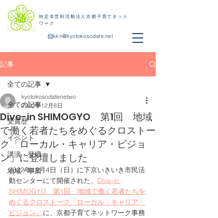
特定非営利活動法人京都子育てネット
ワーク
📨
kkn@kyotokosodate.net
記事
全ての記事
kyotokosodatenetwo
全ての記事
2022年12月8日
Dive-in SHIMOGYO 第1回 地域
受賞歴
で働く若者たちをめぐるクロストー
イベント
ク「ローカル・キャリア・ビジョ
講演・登壇
ン」に登壇しました
2022年12月4日（日）に下京いきいき市民活
地域・事業
動センターにて開催された、
Dive-in 
SHIMOGYO　第1回　地域で働く若者たちを
めぐるクロストーク「ローカル・キャリア・
ビジョン」
に、京都子育てネットワーク事務