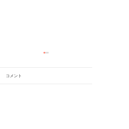
コメント
この投稿へのコメントは利用でき
2026年2月12日【下京会
2026年1月27
なくなりました。詳細はサイト所
場】産後デイステイ開催
場】産後デイス
有者にお問い合わせください。