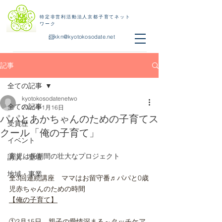
特定非営利活動法人京都子育てネット
ワーク
📨
kkn@kyotokosodate.net
記事
全ての記事
kyotokosodatenetwo
全ての記事
2025年1月16日
パパとあかちゃんのための子育てス
受賞歴
クール「俺の子育て」
イベント
育児は長期間の壮大なプロジェクト
講演・登壇
地域・事業
全3回連続講座　ママはお留守番♬パパと0歳
児赤ちゃんのための時間
【俺の子育て】
①2月15日　親子の愛情深まる～タッチケア